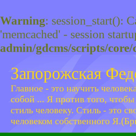
Warning
: session_start(): 
'memcached' - session startu
admin/gdcms/scripts/core/
Запорожская Фе
Главное - это научить человек
собой ... Я против того, чтоб
стиль человеку. Стиль - это с
человеком собственного Я.(Бр