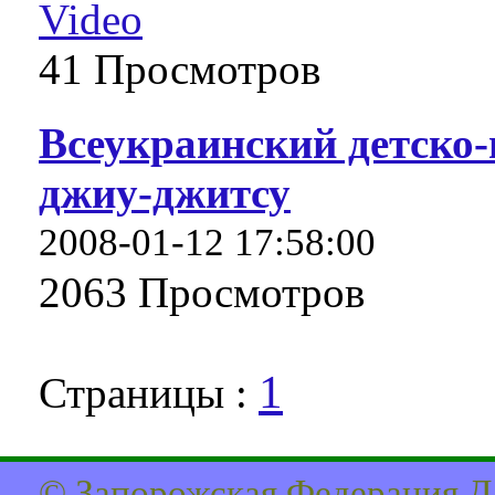
Video
41 Про­смот­ров
Всеукраинский детско
джиу-джитсу
2008-01-12 17:58:00
2063 Про­смот­ров
1
Страницы :
© Запорожская Федерация Д