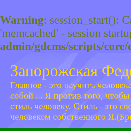
Warning
: session_start(): 
'memcached' - session startu
admin/gdcms/scripts/core/
Запорожская Фе
Главное - это научить человек
собой ... Я против того, чтоб
стиль человеку. Стиль - это с
человеком собственного Я.(Бр