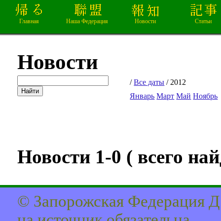
Главная
Наша Федерация
Новости
Статьи
Новости
/
Все даты
/ 2012
Январь
Март
Май
Ноябрь
Новости 1-0 ( всего найд
© Запорожская Федерация Д
на источник обязaтельна