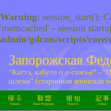
Warning
: session_start(): 
'memcached' - session startu
admin/gdcms/scripts/core/
Запорожская Фе
"Каттэ, кабуто о о-симэ-ё" - 
шлема" (старинная японская п
Главная
Наша Федерация
Новости
Статьи