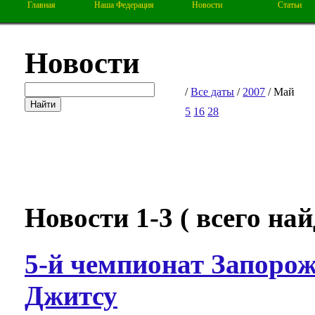
Главная
Наша Федерация
Новости
Статьи
Новости
/
Все даты
/
2007
/ Май
5
16
28
Новости 1-3 ( всего найд
5-й чемпионат Запорож
Джитсу