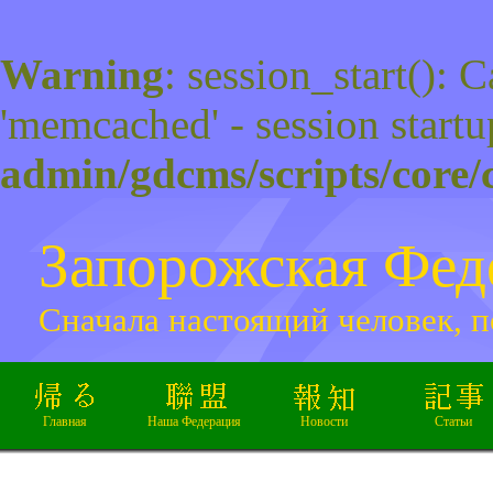
Warning
: session_start(): 
'memcached' - session startu
admin/gdcms/scripts/core/
Запорожская Фе
Сначала настоящий человек, п
Главная
Наша Федерация
Новости
Статьи